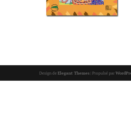
Design de
Elegant Themes
| Propulsé par
WordPr